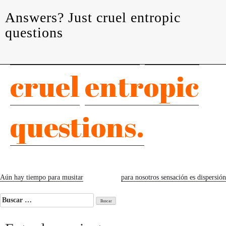
levedades
encuentros
constelaciones
curadurías
Answers? Just cruel entropic
portátiles
contacto
questions
Answers?
Just
cruel
entropic
questions.
Navegación
Aún hay tiempo para musitar
para nosotros sensación es dispersión
de
Buscar:
entradas