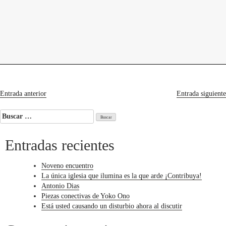
levedades
encuentros
constelaciones
curadurías
portátiles
contacto
mundo
de
muchos
recovecos
interoceánicos
Navegación
Entrada anterior
Entrada siguiente
de
Buscar:
entradas
Entradas recientes
Noveno encuentro
La única iglesia que ilumina es la que arde ¡Contribuya!
Antonio Dias
Piezas conectivas de Yoko Ono
Está usted causando un disturbio ahora al discutir