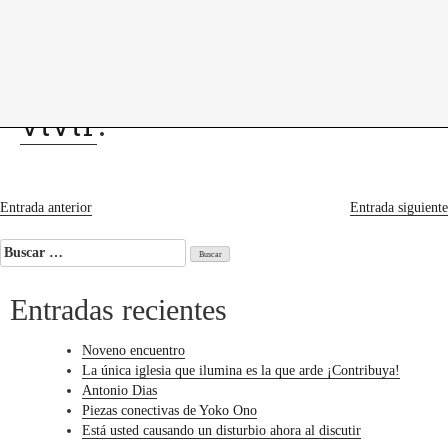
levedades
encuentros
constelaciones
curadurías
portátiles
contacto
Mentir
no
te
dejará
vivir
.
Navegación
Entrada anterior
Entrada siguiente
de
Buscar:
entradas
Entradas recientes
Noveno encuentro
La única iglesia que ilumina es la que arde ¡Contribuya!
Antonio Dias
Piezas conectivas de Yoko Ono
Está usted causando un disturbio ahora al discutir