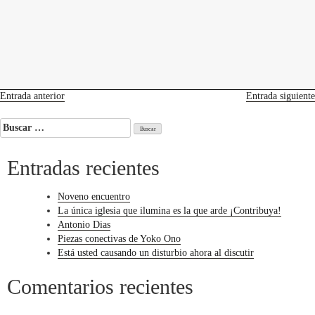
levedades
encuentros
constelaciones
curadurías
portátiles
contacto
Arequipe
tibio
en
tu
lengua
Navegación
Entrada anterior
Entrada siguiente
de
Buscar:
entradas
Entradas recientes
Noveno encuentro
La única iglesia que ilumina es la que arde ¡Contribuya!
Antonio Dias
Piezas conectivas de Yoko Ono
Está usted causando un disturbio ahora al discutir
Comentarios recientes