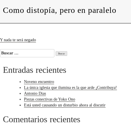
Como distopía, pero en paralelo
levedades
Como
distopía,
pero
en
paralelo
Navegación
Y nada te será negado
de
Buscar:
entradas
Entradas recientes
Noveno encuentro
La única iglesia que ilumina es la que arde ¡Contribuya!
Antonio Dias
Piezas conectivas de Yoko Ono
Está usted causando un disturbio ahora al discutir
Comentarios recientes