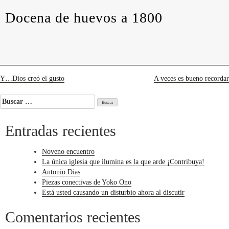
levedades
encuentros
constelaciones
curadurías
Docena de huevos a 1800
portátiles
contacto
Docena
de
huevos
a
1800
Navegación
Y…Dios creó el gusto
A veces es bueno recordar
de
Buscar:
entradas
Entradas recientes
Noveno encuentro
La única iglesia que ilumina es la que arde ¡Contribuya!
Antonio Dias
Piezas conectivas de Yoko Ono
Está usted causando un disturbio ahora al discutir
Comentarios recientes