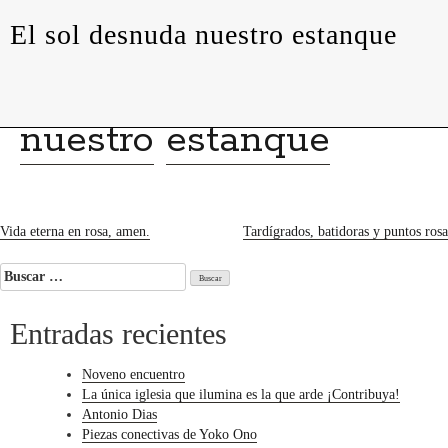
levedades
encuentros
constelaciones
curadurías
El sol desnuda nuestro estanque
portátiles
contacto
El
sol
desnuda
nuestro
estanque
Navegación
Vida eterna en rosa, amen.
Tardígrados, batidoras y puntos rosa
de
Buscar:
entradas
Entradas recientes
Noveno encuentro
La única iglesia que ilumina es la que arde ¡Contribuya!
Antonio Dias
Piezas conectivas de Yoko Ono