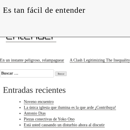
levedades
encuentros
constelaciones
curadurías
Es tan fácil de entender
portátiles
contacto
Es
tan
fácil
de
entender
Navegación
En un instante peligroso, relampaguear
A Clash Legitimizing The Inequality
de
Buscar:
entradas
Entradas recientes
Noveno encuentro
La única iglesia que ilumina es la que arde ¡Contribuya!
Antonio Dias
Piezas conectivas de Yoko Ono
Está usted causando un disturbio ahora al discutir