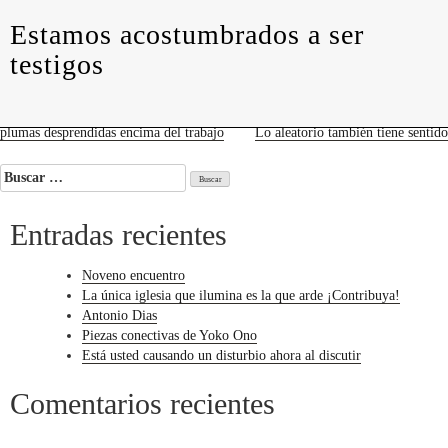
levedades
encuentros
constelaciones
curadurías
Estamos acostumbrados a ser
portátiles
contacto
testigos
Estamos
acostumbrados
a
ser
testigos
Navegación
plumas desprendidas encima del trabajo
Lo aleatorio también tiene sentido
de
Buscar:
entradas
Entradas recientes
Noveno encuentro
La única iglesia que ilumina es la que arde ¡Contribuya!
Antonio Dias
Piezas conectivas de Yoko Ono
Está usted causando un disturbio ahora al discutir
Comentarios recientes