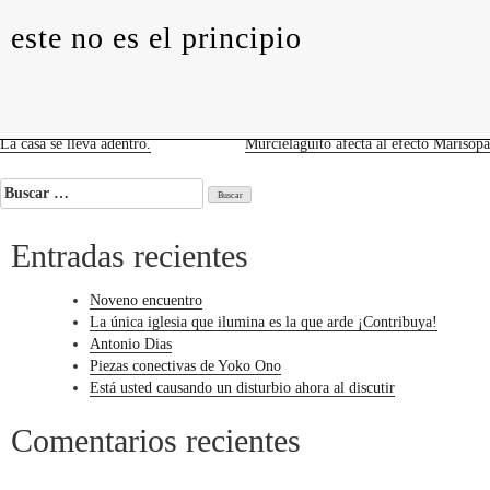
levedades
encuentros
constelaciones
curadurías
este no es el principio
portátiles
contacto
este
no
es
el
principio
Navegación
La casa se lleva adentro.
Murcielagüito afecta al efecto Marisopa
de
Buscar:
entradas
Entradas recientes
Noveno encuentro
La única iglesia que ilumina es la que arde ¡Contribuya!
Antonio Dias
Piezas conectivas de Yoko Ono
Está usted causando un disturbio ahora al discutir
Comentarios recientes