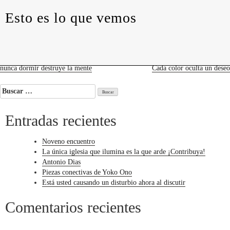
levedades
encuentros
constelaciones
curadurías
Esto es lo que vemos
portátiles
contacto
Esto
es
lo
que
vemos
Navegación
nunca dormir destruye la mente
Cada color oculta un deseo
de
Buscar:
entradas
Entradas recientes
Noveno encuentro
La única iglesia que ilumina es la que arde ¡Contribuya!
Antonio Dias
Piezas conectivas de Yoko Ono
Está usted causando un disturbio ahora al discutir
Comentarios recientes