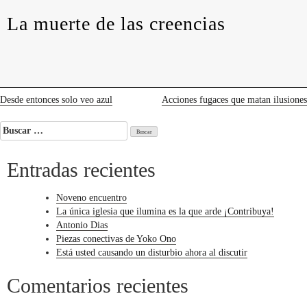
levedades
encuentros
constelaciones
curadurías
La muerte de las creencias
portátiles
contacto
La
muerte
de
las
creencias
Navegación
Desde entonces solo veo azul
Acciones fugaces que matan ilusiones
de
Buscar:
entradas
Entradas recientes
Noveno encuentro
La única iglesia que ilumina es la que arde ¡Contribuya!
Antonio Dias
Piezas conectivas de Yoko Ono
Está usted causando un disturbio ahora al discutir
Comentarios recientes