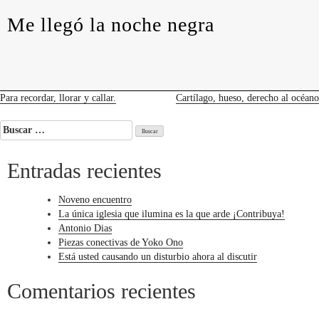
levedades
encuentros
constelaciones
curadurías
Me llegó la noche negra
portátiles
contacto
Me
llegó
la
noche
negra
Navegación
Para recordar, llorar y callar.
Cartílago, hueso, derecho al océano
de
Buscar:
entradas
Entradas recientes
Noveno encuentro
La única iglesia que ilumina es la que arde ¡Contribuya!
Antonio Dias
Piezas conectivas de Yoko Ono
Está usted causando un disturbio ahora al discutir
Comentarios recientes