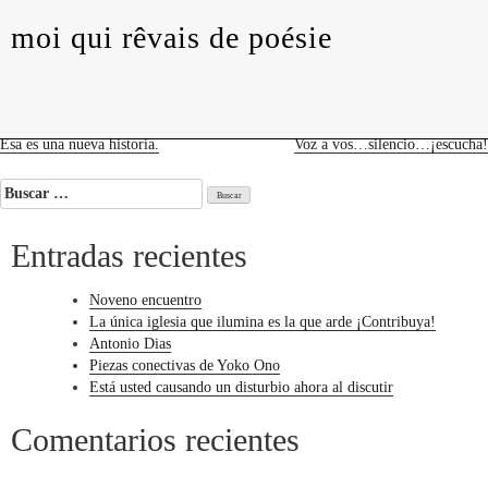
levedades
encuentros
constelaciones
curadurías
moi qui rêvais de poésie
portátiles
contacto
moi
qui
rêvais
de
poésie
Navegación
Esa es una nueva historia.
Voz a vos…silencio…¡escucha!
de
Buscar:
entradas
Entradas recientes
Noveno encuentro
La única iglesia que ilumina es la que arde ¡Contribuya!
Antonio Dias
Piezas conectivas de Yoko Ono
Está usted causando un disturbio ahora al discutir
Comentarios recientes