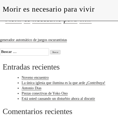
Morir es necesario para vivir
levedades
Morir
es
necesario
para
vivir
Navegación
generador automático de juegos oscurantistas
de
Buscar:
entradas
Entradas recientes
Noveno encuentro
La única iglesia que ilumina es la que arde ¡Contribuya!
Antonio Dias
Piezas conectivas de Yoko Ono
Está usted causando un disturbio ahora al discutir
Comentarios recientes