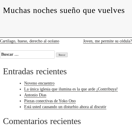
levedades
encuentros
constelaciones
curadurías
Muchas noches sueño que vuelves
portátiles
contacto
Muchas
noches
sueño
que
vuelves
Navegación
Cartílago, hueso, derecho al océano
Joven, me permite su cédula?
de
Buscar:
entradas
Entradas recientes
Noveno encuentro
La única iglesia que ilumina es la que arde ¡Contribuya!
Antonio Dias
Piezas conectivas de Yoko Ono
Está usted causando un disturbio ahora al discutir
Comentarios recientes