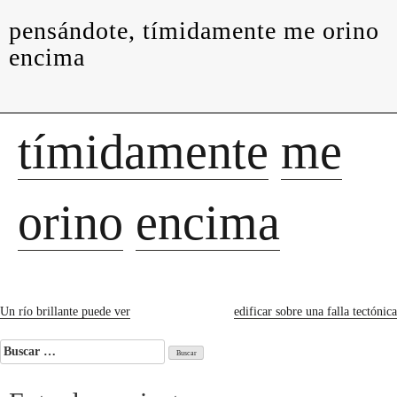
levedades
encuentros
constelaciones
curadurías
pensándote, tímidamente me orino
portátiles
contacto
encima
Pensándote,
tímidamente
me
orino
encima
Navegación
Un río brillante puede ver
edificar sobre una falla tectónica
de
Buscar:
entradas