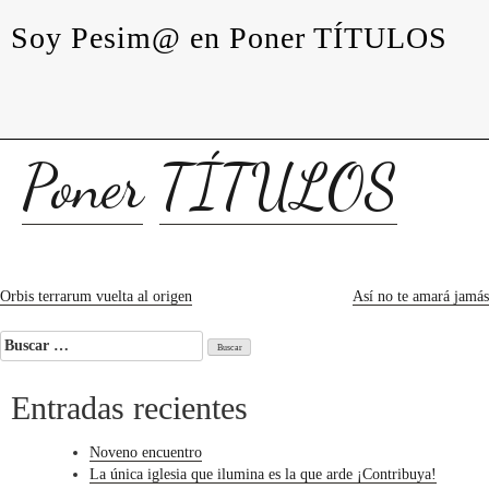
levedades
encuentros
constelaciones
curadurías
Soy Pesim@ en Poner TÍTULOS
portátiles
contacto
Soy
Pesim@
en
Poner
TÍTULOS
Navegación
Orbis terrarum vuelta al origen
Así no te amará jamás
de
Buscar:
entradas
Entradas recientes
Noveno encuentro
La única iglesia que ilumina es la que arde ¡Contribuya!