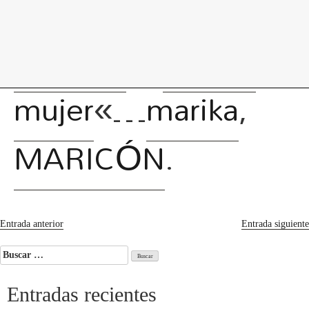
levedades
encuentros
constelaciones
curadurías
portátiles
contacto
maricón
, «
parece
mujer
«…
marika
,
MARICÓN
.
Navegación
Entrada anterior
Entrada siguiente
de
Buscar:
entradas
Entradas recientes