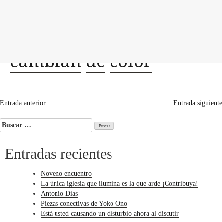
levedades
encuentros
constelaciones
curadurías
portátiles
contacto
Las
luciérnagas
cambian
de
color
Navegación
Entrada anterior
Entrada siguiente
de
Buscar:
entradas
Entradas recientes
Noveno encuentro
La única iglesia que ilumina es la que arde ¡Contribuya!
Antonio Dias
Piezas conectivas de Yoko Ono
Está usted causando un disturbio ahora al discutir