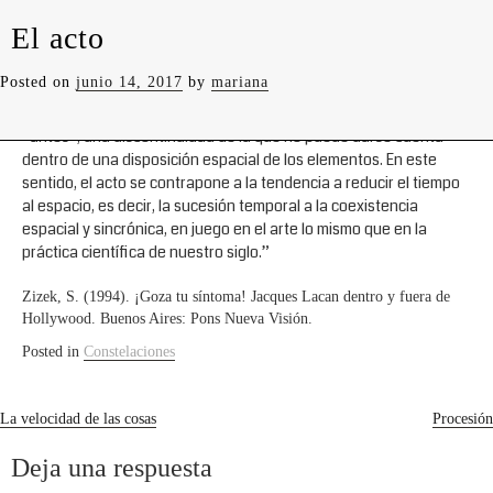
levedades
encuentros
constelaciones
curadurías
El acto
portátiles
contacto
“La “inexplicabilidad” irreductible de un acto atestigua el hecho
Posted on
junio 14, 2017
by
mariana
de que lo que lo define es una temporalidad irreductible al
espacio: el acto introduce un corte que separa el “después” del
“antes”, una discontinuidad de la que no puede darse cuenta
dentro de una disposición espacial de los elementos. En este
sentido, el acto se contrapone a la tendencia a reducir el tiempo
al espacio, es decir, la sucesión temporal a la coexistencia
espacial y sincrónica, en juego en el arte lo mismo que en la
práctica científica de nuestro siglo.”
Zizek, S. (1994). ¡Goza tu síntoma! Jacques Lacan dentro y fuera de
Hollywood. Buenos Aires: Pons Nueva Visión.
Posted in
Constelaciones
Navegación
La velocidad de las cosas
Procesión
de
Deja una respuesta