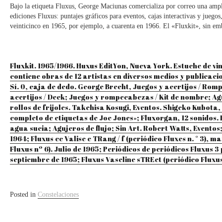
Bajo la etiqueta Fluxus, George Maciunas comercializa por correo una amplia
ediciones Fluxus: puntajes gráficos para eventos, cajas interactivas y juego
veinticinco en 1965, por ejemplo, a cuarenta en 1966. El «Fluxkit», sin e
Fluxkit. 1965/1966. Huxus EditYon, Nueva York. Estuche de
contiene obras de 12 artistas en diversos medios y publicaci
Sí. 0, caja de dedo. George Brecht, Juegos y acertijos / Ro
acertijos / Deck; Juegos y rompecabezas / Kit de nombre; A
rollos de frijoles. Takehisa Kosugi, Eventos. Shigeko Kubota
completo de etiquetas de Joe Jones»; Fluxorgan, 12 sonidos. 
agua sucia; Agujeros de flujo; Sin Art. Robert Watts, Evento
1964; Fluxus cc Valise e TRang / f (periódico Fluxes n. ° 3)
Fluxus nº 6). Julio de 1965; Periódicos de periódicos Fluxus 3
septiembre de 1965; Fluxus Vaseline sTREet (periódico Fluxus
Posted in
Constelaciones