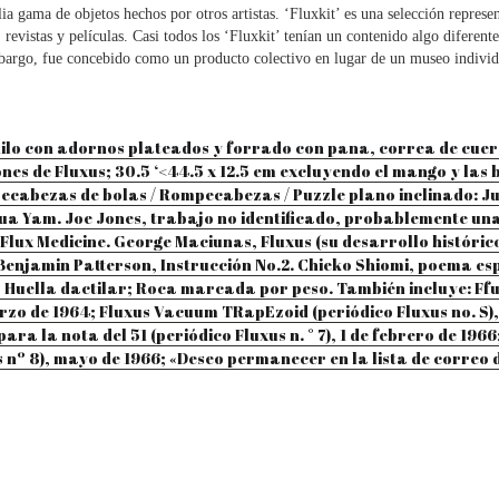
 gama de objetos hechos por otros artistas. ‘Fluxkit’ es una selección represent
s, revistas y películas. Casi todos los ‘Fluxkit’ tenían un contenido algo difer
mbargo, fue concebido como un producto colectivo en lugar de un museo individ
 vinilo con adornos plateados y forrado con pana, correa de c
ones de Fluxus; 30.5 ‘<44.5 x 12.5 em excluyendo el mango y las 
mpecabezas de bolas / Rompecabezas / Puzzle plano inclinado: J
gua Yam. Joe Jones, trabajo no identificado, probablemente un
, Flux Medicine. George Maciunas, Fluxus (su desarrollo históri
Benjamin Patterson, Instrucción No.2. Chieko Shiomi, poema espa
s; Huella dactilar; Roca marcada por peso. También incluye: Ffux
, marzo de 1964; Fluxus Vacuum TRapEzoid (periódico Fluxus no. 
 para la nota del 51 (periódico Fluxus n. ° 7), 1 de febrero de 
 nº 8), mayo de 1966; «Deseo permanecer en la lista de correo d