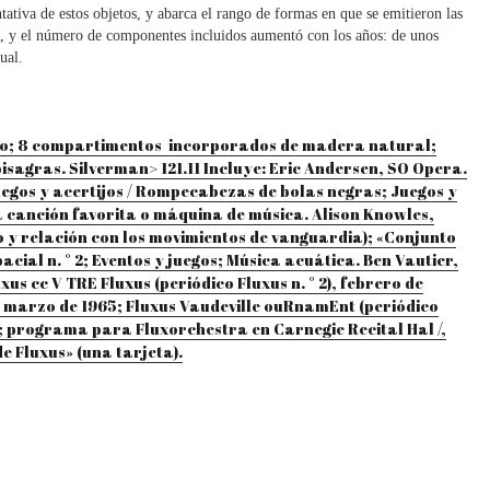
ativa de estos objetos, y abarca el rango de formas en que se emitieron las
ente, y el número de componentes incluidos aumentó con los años: de unos
ual.
uero; 8 compartimentos incorporados de madera natural;
bisagras. Silverman> 121.11 Incluye: Eric Andersen, SO Opera.
uegos y acertijos / Rompecabezas de bolas negras; Juegos y
a canción favorita o máquina de música. Alison Knowles,
co y relación con los movimientos de vanguardia); «Conjunto
cial n. ° 2; Eventos y juegos; Música acuática. Ben Vautier,
us cc V TRE Fluxus (periódico Fluxus n. ° 2), febrero de
S), marzo de 1965; Fluxus Vaudeville ouRnamEnt (periódico
1966; programa para Fluxorchestra en Carnegie Recital Hal /,
e Fluxus» (una tarjeta).