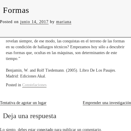
levedades
encuentros
constelaciones
curadurías
Formas
portátiles
contacto
“Comúnmente se piensa renovar el arte a partir de las formas. Pero, ¿no
Posted on
junio 14, 2017
by
mariana
son las formas justamente el auténtico secreto que se halla oculto en la
Naturaleza, que se reserva el premiar con ellas la solución […] lógica,
objetiva de un problema correctamente […] planteado? […] ¿No se
revelan siempre, de ese modo, las conquistas en el terreno de las formas
en su condición de hallazgos técnicos? Empezamos hoy sólo a descubrir
esas formas que, ocultas en las máquinas, son determinantes de este
tiempo.”
Benjamin, W. and Rolf Tiedemann. (2005). Libro De Los Pasajes.
Madrid: Ediciones Akal.
Posted in
Constelaciones
Navegación
Tentativa de agotar un lugar
Emprender una investigación
de
Deja una respuesta
entradas
Lo siento, debes estar
conectado
para publicar un comentario.