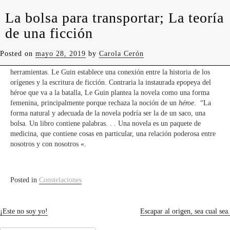
levedades
encuentros
constelaciones
curadurías
La bolsa para transportar; La teoría
portátiles
contacto
de una ficción
En «The Carrier Bag Theory of Fiction», Ursula Le Guin presenta una
teoría; la primera herramienta fue una bolsa para llevar comida, en
lugar de lo que siempre creímos; un arma. «The Carrier Bag Theory of
Posted on
mayo 28, 2019
by
Carola Cerón
Fiction» da peso a las mujeres como las primeras creadoras de
herramientas. Le Guin establece una conexión entre la historia de los
orígenes y la escritura de ficción. Contraria la instaurada epopeya del
héroe que va a la batalla, Le Guin plantea la novela como una forma
femenina, principalmente porque rechaza la noción de un
héroe
. “La
forma natural y adecuada de la novela podría ser la de un saco, una
bolsa. Un libro contiene palabras. . . Una novela es un paquete de
medicina, que contiene cosas en particular, una relación poderosa entre
nosotros y con nosotros «.
Posted in
Constelaciones
Navegación
¡Este no soy yo!
Escapar al origen, sea cual sea.