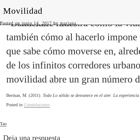
Movilidad
levedades
“Baudelaire muestra cómo la vid
Posted on
junio 14, 2017
by
mariana
también cómo al hacerlo impone 
que sabe cómo moverse en, alreded
de los infinitos corredores urban
movilidad abre un gran número de
Berman, M. (2011).
Todo Lo sólido se desvanece en el aire: La experienci
Posted in
Constelaciones
Navegación
Tao
de
Deja una respuesta