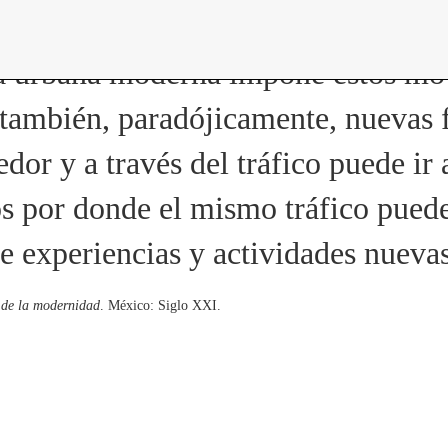
encuentros
constelaciones
curadurías portátiles
a urbana moderna impone estos mov
también, paradójicamente, nuevas 
or y a través del tráfico puede ir a
os por donde el mismo tráfico puede
 experiencias y actividades nuevas
a de la modernidad
. México: Siglo XXI.