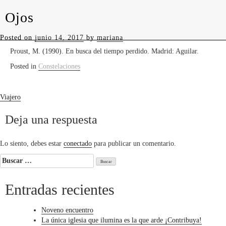
Ojos
levedades
“El verdadero viaje de descubrimiento no consiste 
Posted on
junio 14, 2017
by
mariana
Proust, M. (1990). En busca del tiempo perdido. Madrid: Aguilar.
Posted in
Constelaciones
Navegación
Viajero
de
Deja una respuesta
entradas
Lo siento, debes estar
conectado
para publicar un comentario.
Buscar:
Entradas recientes
Noveno encuentro
La única iglesia que ilumina es la que arde ¡Contribuya!