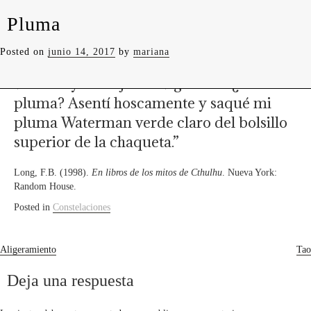
levedades
encuentros
constelaciones
curadurías
Pluma
portátiles
contacto
“—Voy a hacer el experimento ahora
Posted on
junio 14, 2017
by
mariana
mismo. Ponte, por favor, junto a la
ventana y no dejes de vigilarme. ¿Tienes
pluma? Asentí hoscamente y saqué mi
pluma Waterman verde claro del bolsillo
superior de la chaqueta.”
Long, F.B. (1998).
En libros de los mitos de Cthulhu
. Nueva York:
Random House.
Posted in
Constelaciones
Navegación
Aligeramiento
Tao
de
Deja una respuesta
entradas