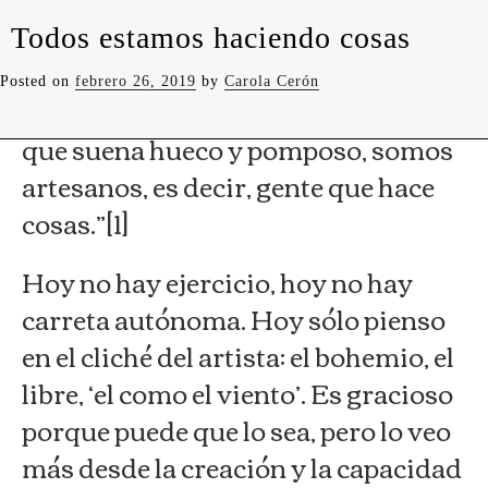
levedades
encuentros
constelaciones
curadurías
Todos estamos haciendo cosas
portátiles
contacto
“En realidad, todos estamos
Posted on
febrero 26, 2019
by
Carola Cerón
haciendo cosas. Más que artistas,
que suena hueco y pomposo, somos
artesanos, es decir, gente que hace
cosas.”[1]
Hoy no hay ejercicio, hoy no hay
carreta autónoma. Hoy sólo pienso
en el cliché del artista: el bohemio, el
libre, ‘el como el viento’. Es gracioso
porque puede que lo sea, pero lo veo
más desde la creación y la capacidad