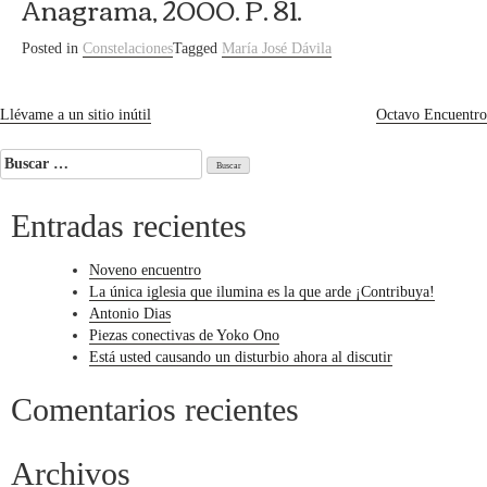
Anagrama, 2000. P. 81.
Posted in
Constelaciones
Tagged
María José Dávila
Navegación
Llévame a un sitio inútil
Octavo Encuentro
de
Buscar:
entradas
Entradas recientes
Noveno encuentro
La única iglesia que ilumina es la que arde ¡Contribuya!
Antonio Dias
Piezas conectivas de Yoko Ono
Está usted causando un disturbio ahora al discutir
Comentarios recientes
Archivos