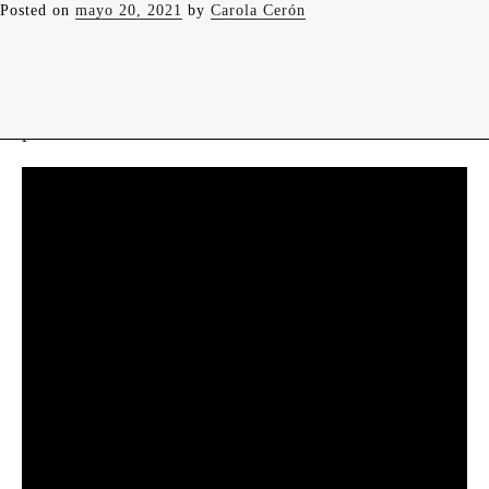
Posted on
mayo 20, 2021
by
Carola Cerón
levedades
encuentros
constelaciones
curadurías
portátiles
contacto
FIEBRE DE 39.4°C
por: Marianna Velasco Zambrano