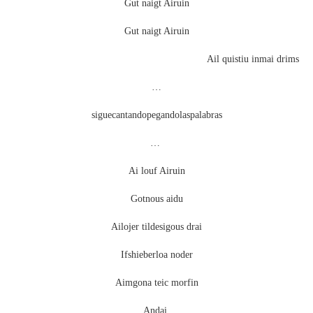
Gut naigt Airuin
Gut naigt Airuin
Ail quistiu inmai drims
…
siguecantandopegandolaspalabras
…
Ai louf Airuin
Gotnous aidu
Ailojer tildesigous drai
Ifshieberloa noder
Aimgona teic morfin
Andai