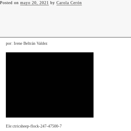
Posted on
mayo 20, 2021
by
Carola Cerón
levedades
encuentros
constelaciones
curadurías
portátiles
contacto
P
sicodelia de la
acción
por: Irene Beltrán Valdez
Ele:ctricsheep-flock-247-47500-7