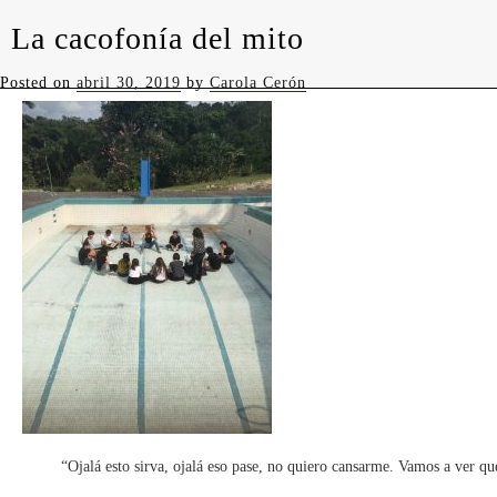
La cacofonía del mito
levedades
Posted on
abril 30, 2019
by
Carola Cerón
“Ojalá esto sirva, ojalá eso pase, no quiero cansarme. Vamos a ver qué