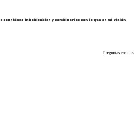
ec considera inhabitables y combinarlos con lo que es mi visión
Preguntas errantes