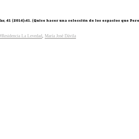
das,
41 (2014):41. (Quise hacer una selección de los espacios que Per
#Residencia La Levedad
,
María José Dávila