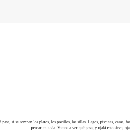
encuentros
constelaciones
curadurías portátiles
 pasa, si se rompen los platos, los pocillos, las sillas. Lagos, piscinas, casas,
pensar en nada. Vamos a ver qué pasa; y ojalá esto sirva, o