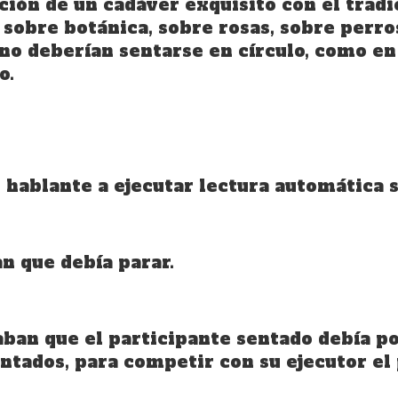
ión de un cadáver exquisito con el tradic
 sobre botánica, sobre rosas, sobre perros
no deberían sentarse en círculo, como en 
o.
 hablante a ejecutar lectura automática s
an que debía parar.
caban que el participante sentado debía p
entados, para competir con su ejecutor el